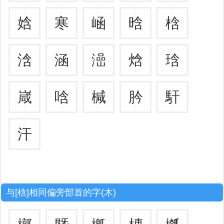
娢
寒
崡
晗
梒
浛
涵
澏
焓
琀
嵅
唅
椷
肣
馯
汗
与[梒]相同偏旁部首的字(木)