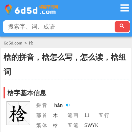
6d5d.com
>
梒
梒的拼音，梒怎么写，怎么读，梒组
词
梒字基本信息
拼 音
hán
部 首
木
笔 画
11
五 行
繁 体
梒
五 笔
SWYK