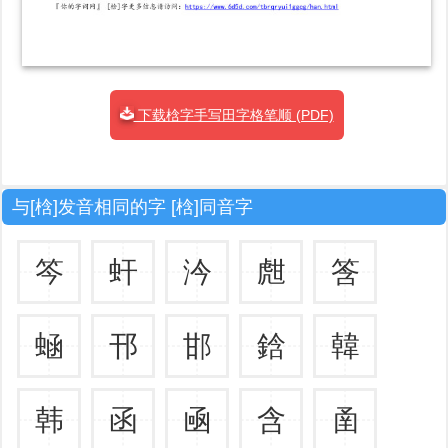
下载梒字手写田字格笔顺 (PDF)
与[梒]发音相同的字 [梒]同音字
笒
虷
汵
甝
筨
蜬
邗
邯
鋡
韓
韩
函
凾
含
圅