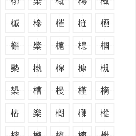
槨
槩
槪
槫
槬
槭
槮
槯
槰
槱
槲
槳
槴
槵
槶
槷
槸
槹
槺
槻
槼
槽
槾
槿
樀
樁
樂
樃
樄
樅
樆
樇
樈
樉
樊