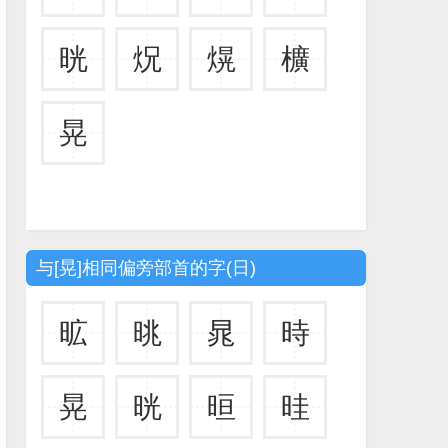
晄
炾
熀
櫎
晃
与[晃]相同偏旁部首的字(日)
昿
晀
晁
時
晃
晄
晅
晆