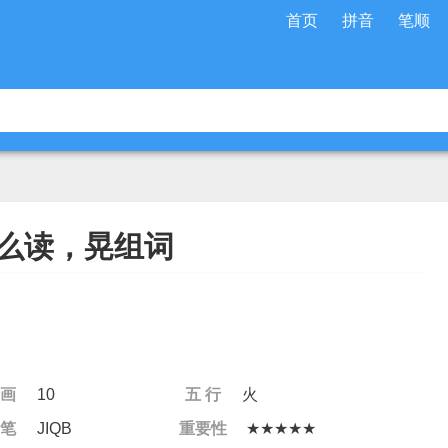
首页
拼音
笔顺
么读，晃组词
 画
10
五 行
火
 笔
JIQB
重要性
★★★★★