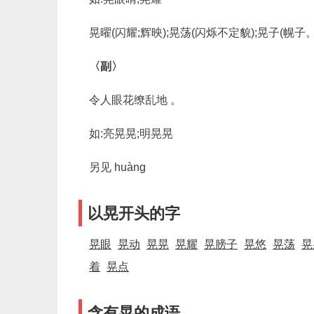
晃曜(闪耀;辉映);晃荡(闪烁不定貌);晃子(幌
〈副〉
令人眼花缭乱地 。
如:亮晃晃;明晃晃
另见 huàng
以晃开头的字
晃眼
晃动
晃晃
晃耀
晃膀子
晃悠
晃荡
晃
着
晃点
含有晃的成语