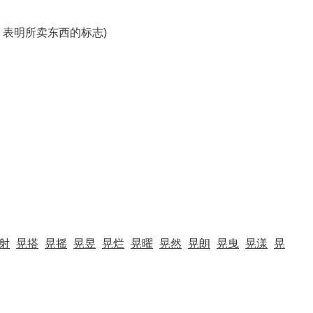
子。表明所卖东西的标志)
射
晃搭
晃摇
晃昱
晃烂
晃曜
晃然
晃朗
晃曳
晃漾
晃