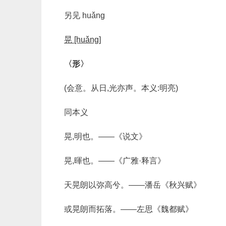
另见 huǎng
晃 [huǎng]
〈形〉
(会意。从日,光亦声。本义:明亮)
同本义
晃,明也。——《说文》
晃,暉也。——《广雅·释言》
天晃朗以弥高兮。——潘岳《秋兴赋》
或晃朗而拓落。——左思《魏都赋》