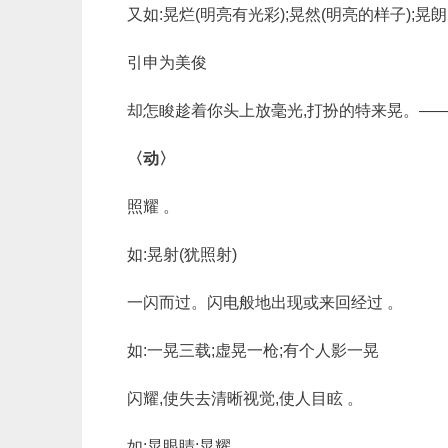
又如:晃烂(明亮有光彩);晃然(明亮的样子);晃朗
引申为美俊
却怎睃趁着你头上放毫光,打扮的特来晃。——
〈动〉
照耀 。
如:晃射(犹照射)
一闪而过。闪电般地出现或来回经过 。
如:一晃三载;虚晃一枪;有个人影一晃
闪耀,使失去清晰视觉,使人目眩 。
如:晃眼睛;晃耀