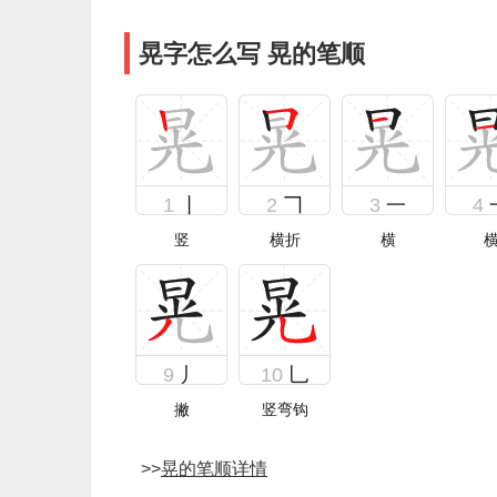
晃字怎么写 晃的笔顺
1
丨
2
𠃍
3
一
4
竖
横折
横
9
丿
10
乚
撇
竖弯钩
>>
晃的笔顺详情