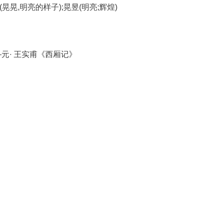
(晃晃,明亮的样子);晃昱(明亮;辉煌)
元· 王实甫《西厢记》