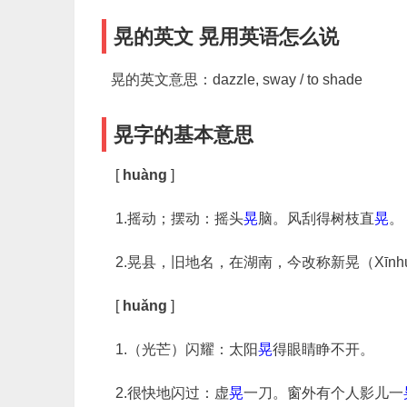
晃的英文 晃用英语怎么说
晃的英文意思：dazzle, sway / to shade
晃字的基本意思
[
huàng
]
1.摇动；摆动
：摇头
晃
脑。风刮得树枝直
晃
。
2.晃县，旧地名，在湖南，今改称新晃（Xīnh
[
huǎng
]
1.（光芒）闪耀
：太阳
晃
得眼睛睁不开。
2.很快地闪过
：虚
晃
一刀。窗外有个人影儿一