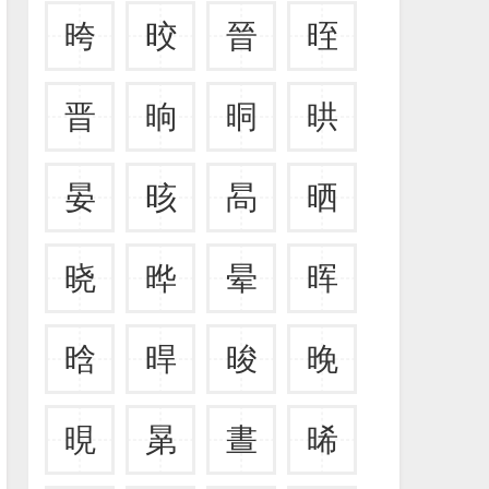
晇
晈
晉
晊
晋
晌
晍
晎
晏
晐
晑
晒
晓
晔
晕
晖
晗
晘
晙
晚
晛
晜
晝
晞