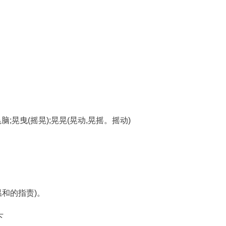
脑;晃曳(摇晃);晃晃(晃动,晃摇。摇动)
或温和的指责)。
下