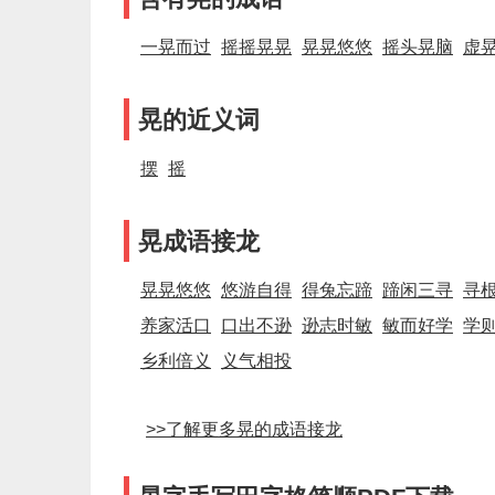
一晃而过
摇摇晃晃
晃晃悠悠
摇头晃脑
虚
晃的近义词
摆
摇
晃成语接龙
晃晃悠悠
悠游自得
得兔忘蹄
蹄闲三寻
寻
养家活口
口出不逊
逊志时敏
敏而好学
学
乡利倍义
义气相投
>>了解更多晃的成语接龙