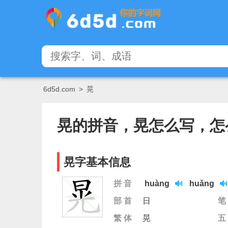
6d5d.com
>
晃
晃的拼音，晃怎么写，怎
晃字基本信息
拼 音
huàng
huǎng
部 首
日
笔
繁 体
晃
五