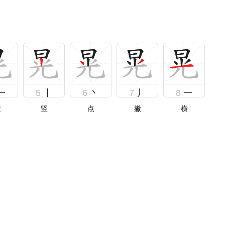
一
5
丨
6
丶
7
丿
8
一
横
竖
点
撇
横