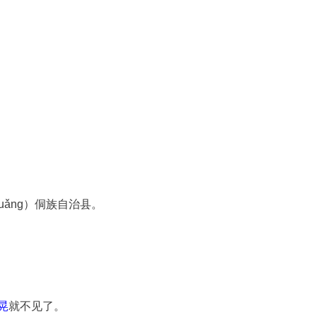
uǎng）侗族自治县。
晃
就不见了。