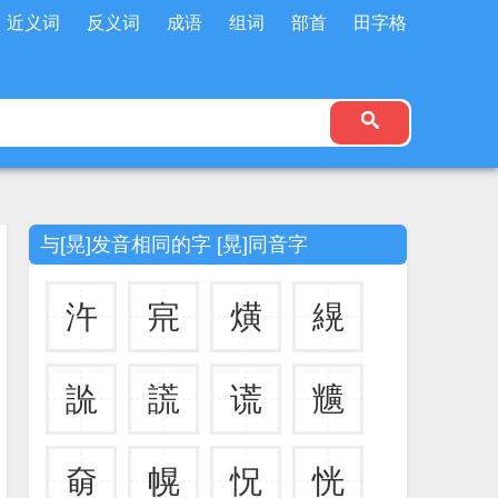
近义词
反义词
成语
组词
部首
田字格
与[晃]发音相同的字 [晃]同音字
汻
宺
熿
縨
詤
謊
谎
兤
奛
幌
怳
恍