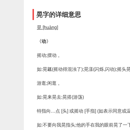
晃字的详细意思
晃 [huàng]
〈动〉
摇动;摆动 。
如:晃瓤(摇动得混浊了);晃漾(闪烁,闪动);摇头晃
游逛;闲逛 。
如:晃来晃去;晃搭(游荡)
特指向…点 [头] 或摇动 [手指] (如表示同意
如:不要向我晃指头;他的手在我的眼前晃了一