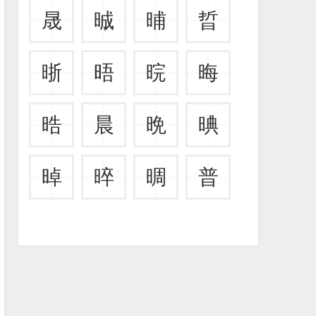
晟
晠
晡
晢
晣
晤
晥
晦
晧
晨
晩
晪
晫
晬
晭
普