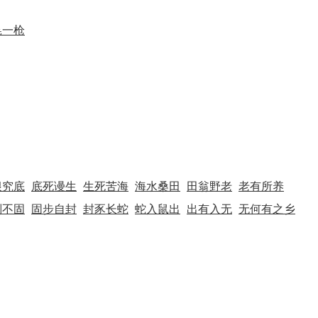
晃一枪
根究底
底死谩生
生死苦海
海水桑田
田翁野老
老有所养
则不固
固步自封
封豕长蛇
蛇入鼠出
出有入无
无何有之乡