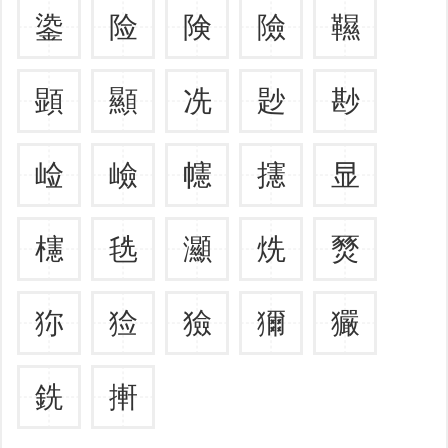
鍌
险
険
險
韅
顕
顯
冼
尟
尠
崄
嶮
幰
攇
显
櫶
毨
灦
烍
燹
狝
猃
獫
獮
玁
銑
搟