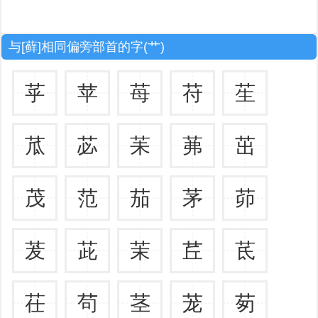
与[藓]相同偏旁部首的字(艹)
苸
苹
苺
苻
苼
苽
苾
苿
茀
茁
茂
范
茄
茅
茆
茇
茈
茉
茊
茋
茌
茍
茎
茏
茐