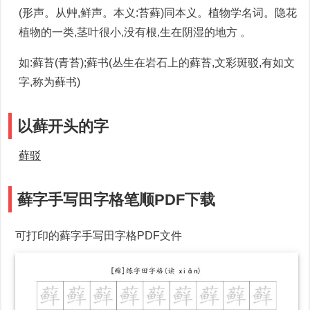
(形声。从艸,鲜声。本义:苔藓)同本义。植物学名词。隐花
植物的一类,茎叶很小,没有根,生在阴湿的地方 。
如:藓苔(青苔);藓书(丛生在岩石上的藓苔,文彩斑驳,有如文
字,称为藓书)
以藓开头的字
藓驳
藓字手写田字格笔顺PDF下载
可打印的藓字手写田字格PDF文件