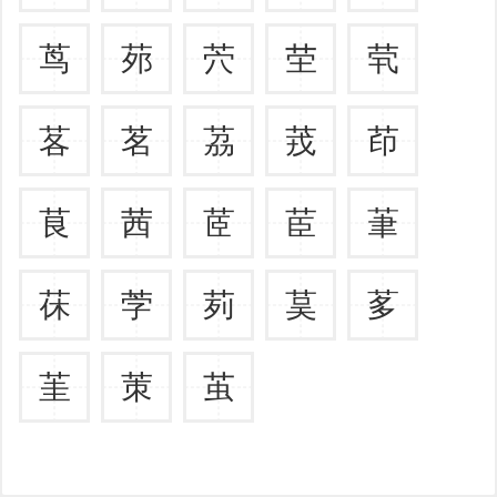
茑
茒
茓
茔
茕
茖
茗
茘
茙
茚
茛
茜
茝
茞
茟
茠
茡
茢
茣
茤
茥
茦
茧