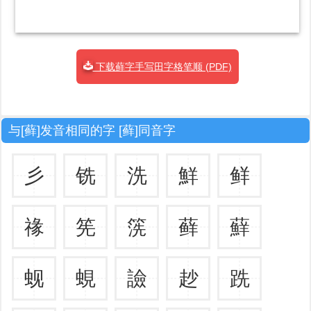
下载藓字手写田字格笔顺 (PDF)
与[藓]发音相同的字 [藓]同音字
彡
铣
洗
鮮
鲜
禒
筅
箲
藓
蘚
蚬
蜆
譣
赻
跣