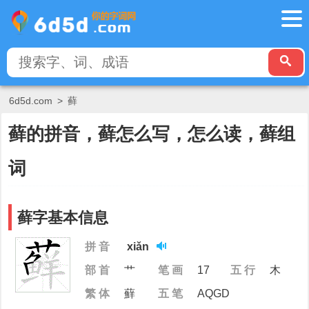
6d5d.com
>
藓
藓的拼音，藓怎么写，怎么读，藓组
词
藓字基本信息
拼 音
xiǎn
部 首
艹
笔 画
17
五 行
木
繁 体
蘚
五 笔
AQGD