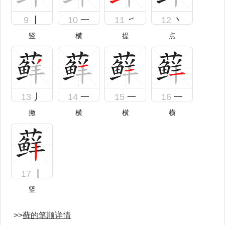
9
丨
10
一
11
㇀
12
丶
竖
横
提
点
13
丿
14
一
15
一
16
一
撇
横
横
横
17
丨
竖
>>
藓的笔顺详情