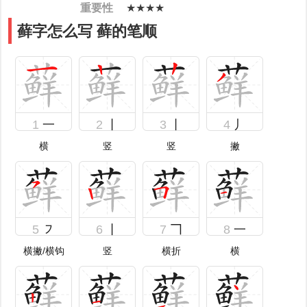
重要性
★★★★
藓字怎么写 藓的笔顺
1
一
2
丨
3
丨
4
丿
横
竖
竖
撇
5
㇇
6
丨
7
𠃍
8
一
横撇/横钩
竖
横折
横