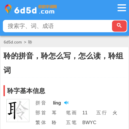
6d5d.com
>
聆
聆的拼音，聆怎么写，怎么读，聆组
词
聆字基本信息
拼 音
líng
部 首
耳
笔 画
11
五 行
火
繁 体
聆
五 笔
BWYC