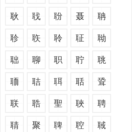
耿
聀
聁
聂
聃
聄
聅
聆
聇
聈
聉
聊
职
聍
聎
聏
聐
聑
聒
聓
联
聕
聖
聗
聘
聙
聚
聛
聜
聝