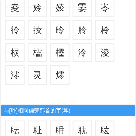
夌
姈
婈
孁
岺
彾
掕
昤
朎
柃
棂
櫺
欞
泠
淩
澪
灵
燯
与[聆]相同偏旁部首的字(耳)
耺
耻
耼
耽
耾