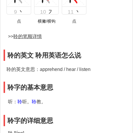
9
丶
10
㇇
11
丶
点
横撇/横钩
点
>>
聆的笔顺详情
聆的英文 聆用英语怎么说
聆的英文意思：apprehend / hear / listen
聆字的基本意思
听
：
聆
听。
聆
教。
聆字的详细意思