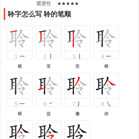
重要性
★★★★★
聆字怎么写 聆的笔顺
1
一
2
丨
3
丨
4
一
横
竖
竖
横
5
一
6
㇀
7
丿
8
㇏
横
提
撇
捺