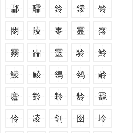
酃
醽
鈴
錂
铃
閝
陵
零
霊
霗
霛
霝
靈
駖
魿
鯪
鲮
鴒
鸰
鹷
麢
齡
齢
龄
龗
伶
凌
刢
囹
坽