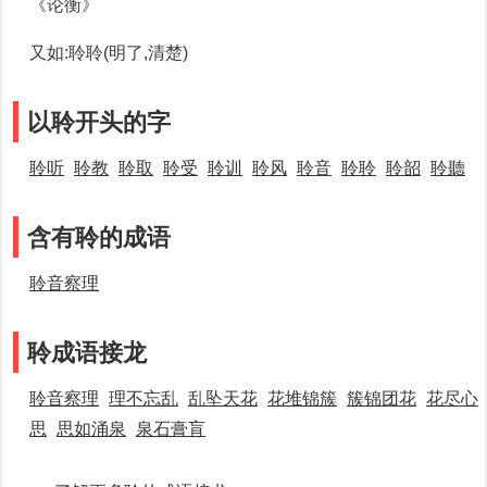
《论衡》
又如:聆聆(明了,清楚)
以聆开头的字
聆听
聆教
聆取
聆受
聆训
聆风
聆音
聆聆
聆韶
聆聽
含有聆的成语
聆音察理
聆成语接龙
聆音察理
理不忘乱
乱坠天花
花堆锦簇
簇锦团花
花尽心
思
思如涌泉
泉石膏肓