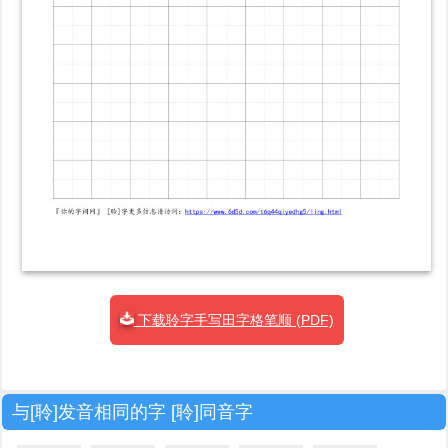
下载聆字手写田字格笔顺 (PDF)
与[聆]发音相同的字 [聆]同音字