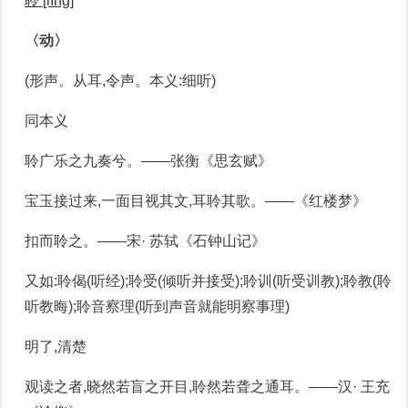
聆 [líng]
〈动〉
(形声。从耳,令声。本义:细听)
同本义
聆广乐之九奏兮。——张衡《思玄赋》
宝玉接过来,一面目视其文,耳聆其歌。——《红楼梦》
扣而聆之。——宋· 苏轼《石钟山记》
又如:聆偈(听经);聆受(倾听并接受);聆训(听受训教);聆教(聆
听教晦);聆音察理(听到声音就能明察事理)
明了,清楚
观读之者,晓然若盲之开目,聆然若聋之通耳。——汉· 王充