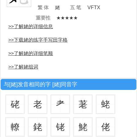
繁 体
姥
五 笔
VFTX
重要性
★★★★★
>>了解姥的详细信息
>>下载姥的练字手写田字格
>>了解姥的详细笔顺
>>了解姥组词
与[姥]发音相同的字 [姥]同音字
硓
老
耂
荖
蛯
轑
銠
铑
鮱
佬