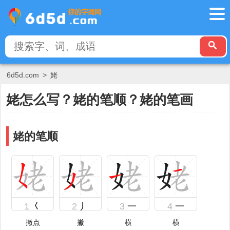
6d5d.com
>
姥
姥怎么写？姥的笔顺？姥的笔画
姥的笔顺
1
𡿨
2
丿
3
一
4
一
撇点
撇
横
横