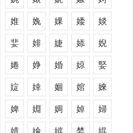
婎
婏
婐
婑
婒
婓
婔
婕
婖
婗
婘
婙
婚
婛
婜
婝
婞
婟
婠
婡
婢
婣
婤
婥
婦
婧
婨
婩
婪
婫