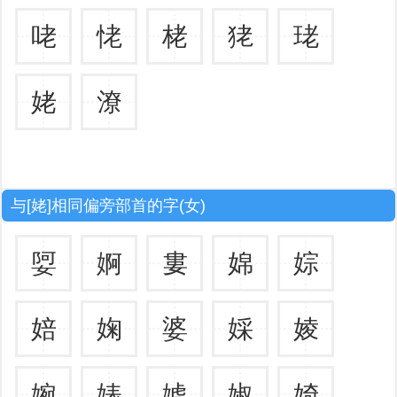
咾
恅
栳
狫
珯
姥
潦
与[姥]相同偏旁部首的字(女)
娿
婀
婁
婂
婃
婄
婅
婆
婇
婈
婉
婊
婋
婌
婍