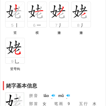
5
丨
6
一
7
丿
8
丿
竖
横
撇
撇
9
乚
竖弯钩
姥字基本信息
拼 音
lǎo
mǔ
部 首
女
笔 画
9
五 行
水