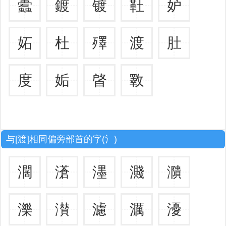
蠹
鍍
镀
靯
妒
妬
杜
殬
渡
肚
度
姤
晵
斁
与[渡]相同偏旁部首的字(氵)
濶
濸
濹
濺
濻
濼
濽
濾
濿
瀀