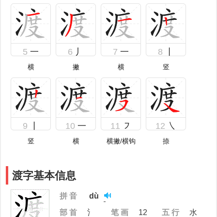
5
一
6
丿
7
一
8
丨
横
撇
横
竖
9
丨
10
一
11
㇇
12
㇏
竖
横
横撇/横钩
捺
渡字基本信息
拼 音
dù
部 首
氵
笔 画
12
五 行
水