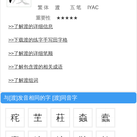
繁 体
渡
五 笔
IYAC
重要性
★★★★★
>>了解渡的详细信息
>>下载渡的练字手写田字格
>>了解渡的详细笔顺
>>了解包含渡的相关成语
>>了解渡组词
与[渡]发音相同的字 [渡]同音字
秺
芏
荰
螙
蠧