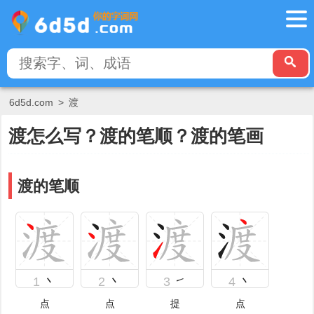
6d5d.com
>
渡
渡怎么写？渡的笔顺？渡的笔画
渡的笔顺
1
丶
2
丶
3
㇀
4
丶
点
点
提
点