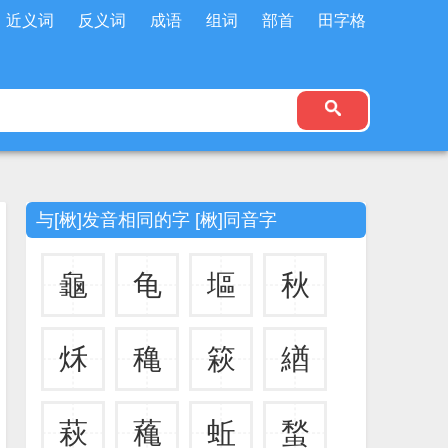
近义词
反义词
成语
组词
部首
田字格
与[楸]发音相同的字 [楸]同音字
龜
龟
塸
秋
秌
穐
篍
緧
萩
蘒
蚯
蝵