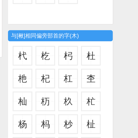
与[楸]相同偏旁部首的字(木)
杙
杚
杛
杜
杝
杞
杠
杢
杣
杤
杦
杧
杨
杩
杪
杫