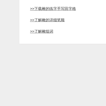
>>下载楸的练字手写田字格
>>了解楸的详细笔顺
>>了解楸组词