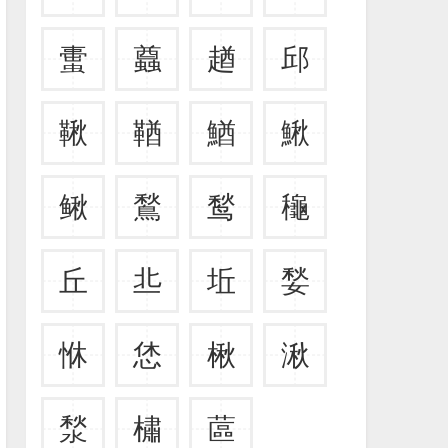
蟗
蠤
趥
邱
鞦
鞧
鰌
鰍
鳅
鶖
鹙
龝
丘
丠
坵
媝
恘
恷
楸
湫
湬
橚
蓲