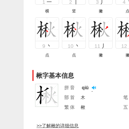
1
一
2
丨
3
丿
4
横
竖
撇
9
丶
10
丶
11
丿
12
点
点
撇
楸字基本信息
拼 音
qiū
部 首
木
笔
繁 体
楸
五
>>了解楸的详细信息