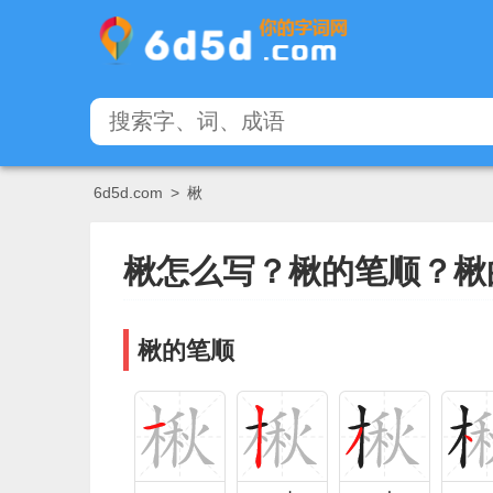
6d5d.com
>
楸
楸怎么写？楸的笔顺？楸
楸的笔顺