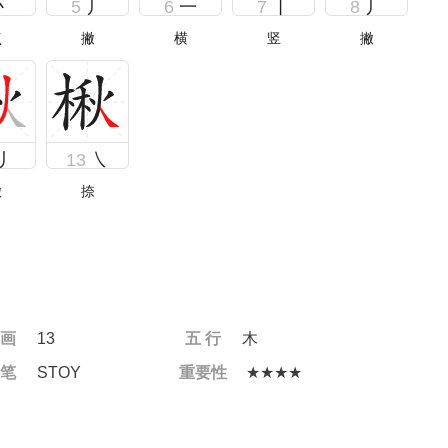
丶
5
丿
6
一
7
丨
8
丿
点
撇
横
竖
撇
丿
13
㇏
撇
捺
 画
13
五 行
木
 笔
STOY
重要性
★★★★