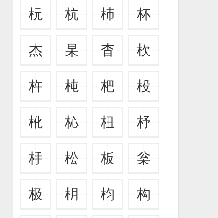
杬
杭
杮
杯
杰
杲
杳
杴
杵
杶
杷
杸
杹
杺
杻
杼
杽
松
板
枀
极
枂
枃
构