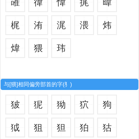
嶉
徫
愇
捤
暐
梶
洧
浘
渨
炜
煒
猥
玮
与[猥]相同偏旁部首的字(犭)
狓
狔
狕
狖
狗
狘
狙
狚
狛
狜