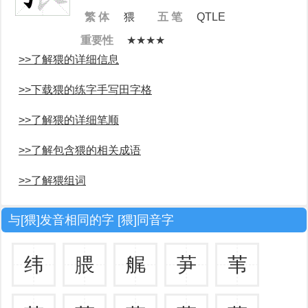
繁 体
猥
五 笔
QTLE
重要性
★★★★
>>了解猥的详细信息
>>下载猥的练字手写田字格
>>了解猥的详细笔顺
>>了解包含猥的相关成语
>>了解猥组词
与[猥]发音相同的字 [猥]同音字
纬
腲
艉
芛
苇