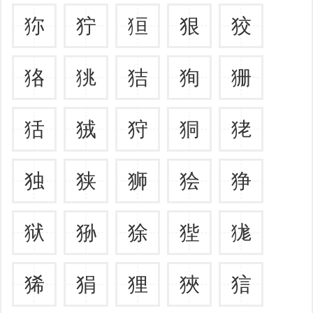
狝
狞
狟
狠
狡
狢
狣
狤
狥
狦
狧
狨
狩
狪
狫
独
狭
狮
狯
狰
狱
狲
狳
狴
狵
狶
狷
狸
狹
狺