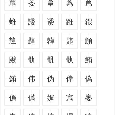
荱
萎
葦
蒍
蔿
蜼
諉
诿
踓
鍡
韑
韙
韡
韪
頠
颹
骩
骪
骫
鮪
鲔
伟
伪
偉
偽
僞
儰
娓
寪
崣