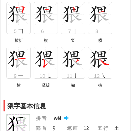
5
𠃍
6
一
7
丨
8
一
横折
横
竖
横
9
一
10
𠄌
11
丿
12
㇏
横
竖提
撇
捺
猥字基本信息
拼 音
wěi
部 首
犭
笔 画
12
五 行
土