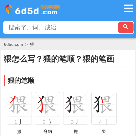
6d5d.com
>
猥
猥怎么写？猥的笔顺？猥的笔画
猥的笔顺
1
丿
2
㇁
3
丿
4
丨
撇
弯钩
撇
竖