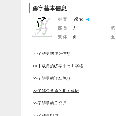
勇字基本信息
拼 音
yǒng
部 首
力
笔
繁 体
勇
五
>>了解勇的详细信息
>>下载勇的练字手写田字格
>>了解勇的详细笔顺
>>了解包含勇的相关成语
>>了解勇的反义词
>>了解勇组词