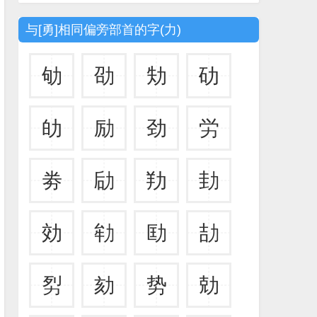
与[勇]相同偏旁部首的字(力)
劬
劭
劮
劯
劰
励
劲
労
劵
劶
劷
劸
効
劺
劻
劼
劽
劾
势
勀