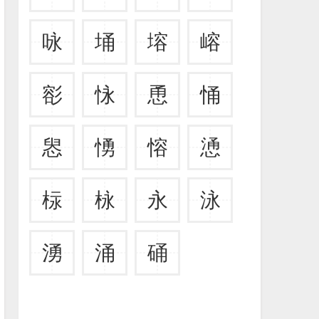
咏
埇
塎
嵱
彮
怺
恿
悀
惥
愑
愹
慂
柡
栐
永
泳
湧
涌
硧