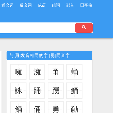
近义词
反义词
成语
组词
部首
田字格
与[勇]发音相同的字 [勇]同音字
噰
澭
甬
蛹
詠
踊
踴
鯒
鲬
俑
勇
勈