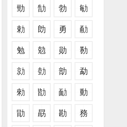
勁
勂
勃
勄
勅
勆
勇
勈
勉
勊
勋
勌
勍
勎
勏
勐
勑
勓
勔
動
勖
勗
勘
務