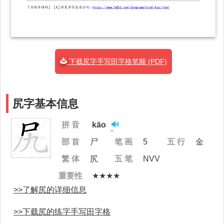
下载尻字手写田字格笔顺 (PDF)
尻字基本信息
拼 音
kāo
部 首
尸
笔 画
5
五 行
金
繁 体
尻
五 笔
NVV
重要性
★★★★
>>了解尻的详细信息
>>下载尻的练字手写田字格