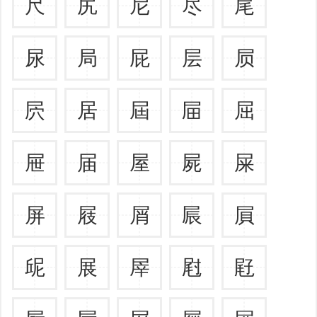
尺
尻
尼
尽
尾
尿
局
屁
层
屃
屄
居
屆
屇
屈
屉
届
屋
屍
屎
屏
屐
屑
屒
屓
屔
展
屖
屗
屘