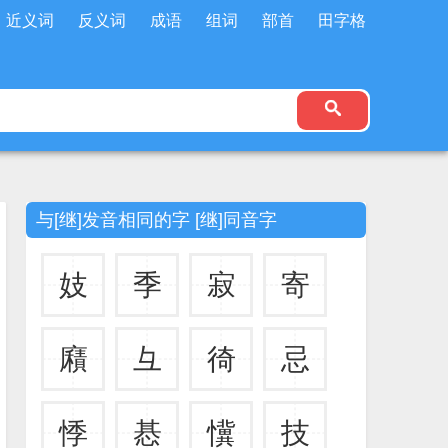
近义词
反义词
成语
组词
部首
田字格
与[继]发音相同的字 [继]同音字
妓
季
寂
寄
廭
彑
徛
忌
悸
惎
懻
技