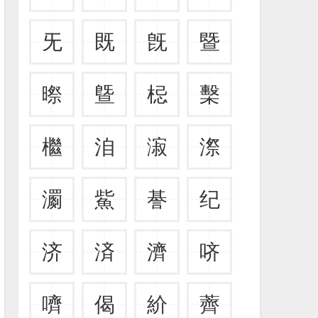
旡
既
旣
暨
暩
曁
梞
檕
檵
洎
漃
漈
瀱
鮆
諅
纪
济
済
濟
哜
嚌
偈
紒
薺