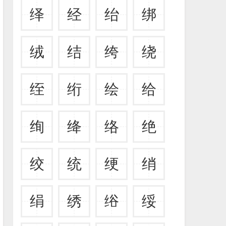
绎
经
绐
绑
绒
结
绔
绕
绖
绗
绘
给
绚
绛
络
绝
绞
统
绠
绡
绢
绣
绤
绥