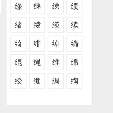
绦
继
绨
绩
绪
绫
绬
续
绮
绯
绰
绱
绲
绳
维
绵
绶
绷
绸
绹