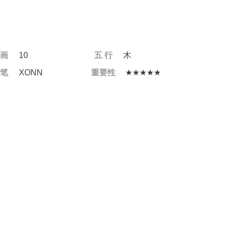
 画
10
五 行
木
 笔
XONN
重要性
★★★★★