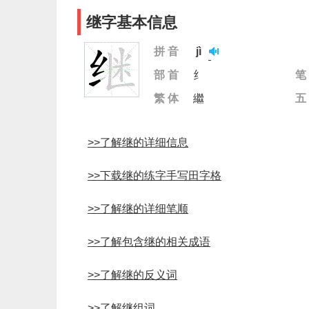
继字基本信息
拼 音
jì
部 首
纟
笔
繁 体
繼
五
>>了解继的详细信息
>>下载继的练字手写田字格
>>了解继的详细笔顺
>>了解包含继的相关成语
>>了解继的反义词
>>了解继组词