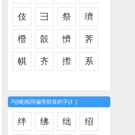
伎
彐
祭
璾
櫭
瞉
懠
荠
帺
齐
摖
系
与[继]相同偏旁部首的字(纟)
绊
绋
绌
绍