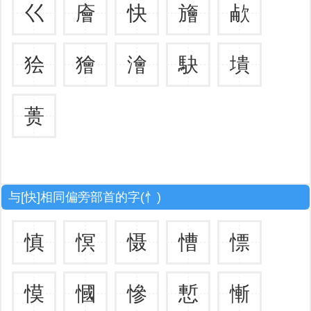
巜
廥
快
旝
欳
狯
獪
澮
駃
墤
蒉
与[快]相同偏旁部首的字(忄)
慎
慏
慑
慒
慓
慔
慖
慘
慙
慚