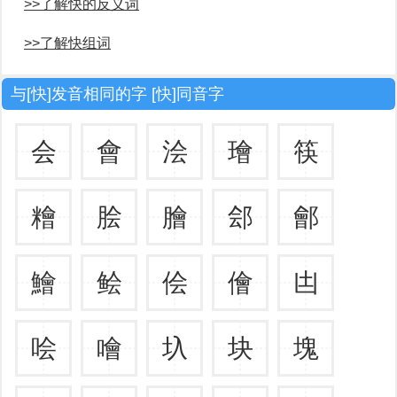
>>了解快的反义词
>>了解快组词
与[快]发音相同的字 [快]同音字
会
會
浍
璯
筷
糩
脍
膾
郐
鄶
鱠
鲙
侩
儈
凷
哙
噲
圦
块
塊