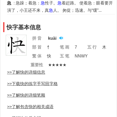
急
: 急躁；着急：
急
性子。
急
着赶路。 使着急：眼看要开
演了，小王还不来，真
急
人。 匆促；迅速。与“缓”...
快字基本信息
拼 音
kuài
部 首
忄
笔 画
7
五 行
木
繁 体
快
五 笔
NNWY
重要性
★★★★★
>>了解快的详细信息
>>下载快的练字手写田字格
>>了解快的详细笔顺
>>了解包含快的相关成语