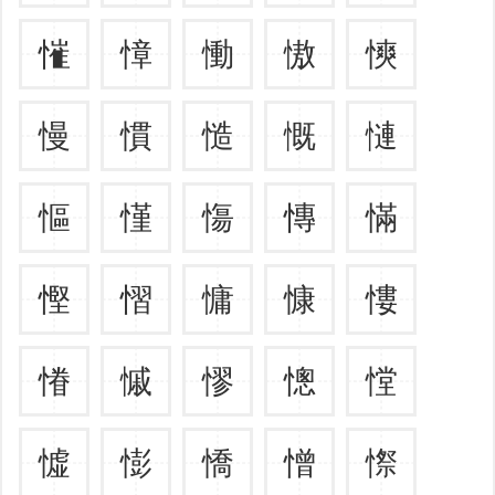
慛
慞
慟
慠
慡
慢
慣
慥
慨
慩
慪
慬
慯
慱
慲
慳
慴
慵
慷
慺
慻
慽
憀
憁
憆
憈
憉
憍
憎
憏