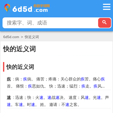
6d5d.com
>
快近义词
快的近义词
快的近义词
疾
: 病：
疾
病。 痛苦；疼痛：关心群众的
疾
苦。痛心
疾
首。 痛恨：
疾
恶如仇。 快；迅速；猛烈：
疾
走。
疾
风...
速
: 迅速；快：火
速
。
速
战
速
决。 速度：风
速
。光
速
。声
速
。车
速
。时
速
。 姓。 邀请：不
速
之客。