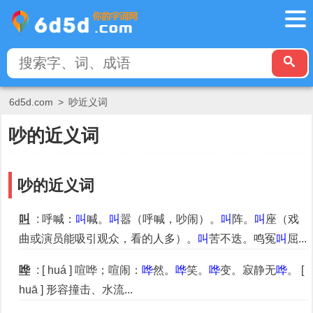
6d5d.com
>
吵近义词
吵的近义词
吵的近义词
叫
: 呼喊：
叫
喊。
叫
嚣（呼喊，吵闹）。
叫
阵。
叫
座（戏
曲或演员能吸引观众，看的人多）。
叫
苦不迭。鸣冤
叫
屈...
哗
: [ huá ] 喧哗；喧闹：
哗
然。
哗
笑。
哗
变。寂静无
哗
。 [
huā ] 形容撞击、水流...