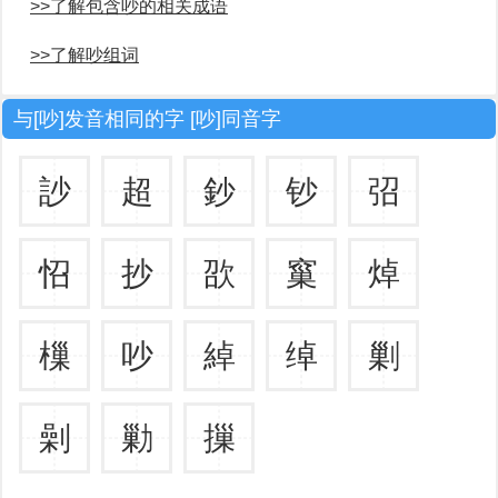
>>了解包含吵的相关成语
>>了解吵组词
与[吵]发音相同的字 [吵]同音字
訬
超
鈔
钞
弨
怊
抄
欩
窼
焯
樔
吵
綽
绰
剿
劋
勦
摷