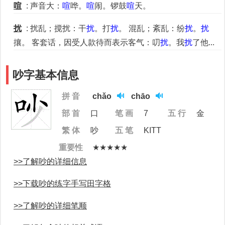
喧
: 声音大：
喧
哗。
喧
闹。锣鼓
喧
天。
扰
: 扰乱；搅扰：干
扰
。打
扰
。 混乱；紊乱：纷
扰
。
扰
攘。 客套话，因受人款待而表示客气：叨
扰
。我
扰
了他...
吵字基本信息
拼 音
chǎo
chāo
部 首
口
笔 画
7
五 行
金
繁 体
吵
五 笔
KITT
重要性
★★★★★
>>了解吵的详细信息
>>下载吵的练字手写田字格
>>了解吵的详细笔顺