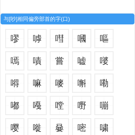
与[吵]相同偏旁部首的字(口)
嘐
嘑
嘒
嘓
嘔
嘕
嘖
嘗
嘘
嘙
嘚
嘛
嘜
嘝
嘞
嘟
嘠
嘡
嘢
嘣
嘤
嘥
嘦
嘧
嘨