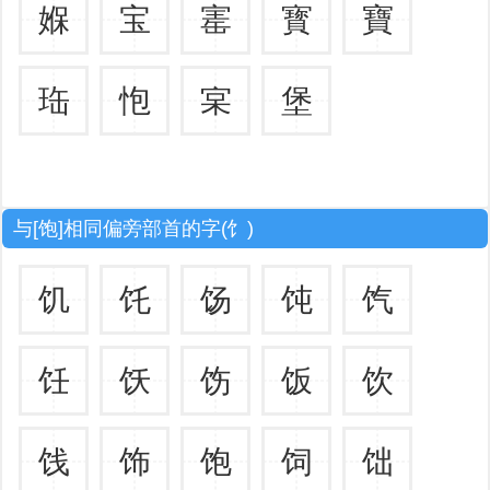
媬
宝
寚
寳
寶
珤
怉
宲
堡
与[饱]相同偏旁部首的字(饣)
饥
饦
饧
饨
饩
饪
饫
饬
饭
饮
饯
饰
饱
饲
饳