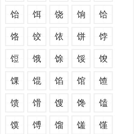
饴
饵
饶
饷
饸
饹
饺
饻
饼
饽
饾
饿
馀
馁
馂
馃
馄
馅
馆
馇
馈
馉
馊
馋
馌
馍
馎
馏
馐
馑