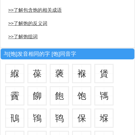
>>了解包含饱的相关成语
>>了解饱的反义词
>>了解饱组词
与[饱]发音相同的字 [饱]同音字
緥
葆
藵
褓
賲
靌
飹
飽
饱
駂
鳵
鴇
鸨
保
堢