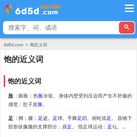
6d5d.com
>
饱近义词
饱的近义词
饱的近义词
胀
: 膨胀：热
胀
冷缩。 身体内壁受到压迫而产生不舒服的
感觉：肚子发
胀
。
足
: 脚；腿：
足
迹。
足
球。手舞
足
蹈。画蛇添
足
。 器物下
部形状像腿的支撑部分：鼎
足
。 指足球运动：
足
坛。...