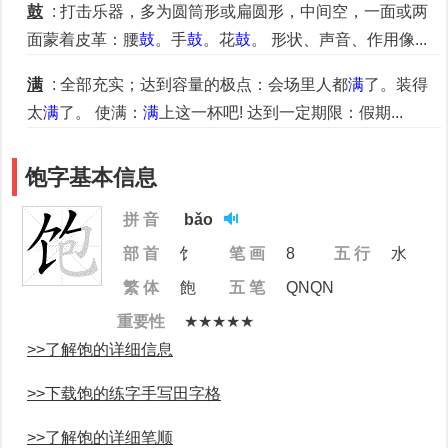
鼓
: 打击乐器，多为圆筒形或扁圆形，中间空，一面或两
面蒙着皮革：腰
鼓
。手
鼓
。花
鼓
。 形状、声音、作用像...
满
: 全部充实；达到容量的极点：会场里人都
满
了。装得
太
满
了。 使满：
满
上这一杯吧! 达到一定期限：假期...
饱字基本信息
拼 音
bǎo
部 首
饣
笔 画
8
五 行
水
繁 体
飽
五 笔
QNQN
重要性
★★★★★
>>了解饱的详细信息
>>下载饱的练字手写田字格
>>了解饱的详细笔顺