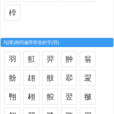
椊
与[翠]相同偏旁部首的字(羽)
羽
羾
羿
翀
翁
翂
翃
翄
翆
翇
翈
翉
翋
翌
翍