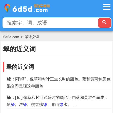
6d5d.com
>
翠近义词
翠的近义词
翠的近义词
綠
: 同“绿”，像草和树叶正生长时的颜色。蓝和黄两种颜色
混合即呈现这种颜色
绿
: [ lǜ ] 像草和树叶茂盛时的颜色，由蓝和黄混合而成：
嫩
绿
。浓
绿
。桃红柳
绿
。青山
绿
水。 ...