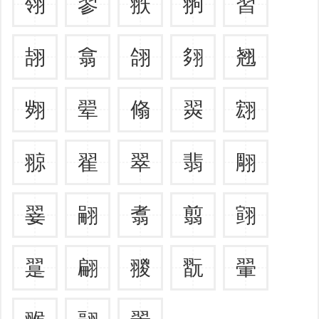
翎
翏
翐
翑
習
翓
翕
翖
翗
翘
翙
翚
翛
翜
翝
翞
翟
翠
翡
翢
翣
翤
翥
翦
翧
翨
翩
翪
翫
翬