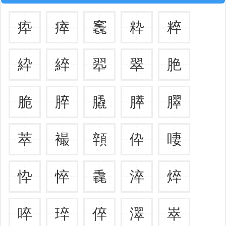
疩
瘁
竁
粋
粹
紣
綷
翆
翠
脃
脆
脺
膬
膵
臎
萃
襊
顇
伜
啛
忰
悴
毳
淬
焠
啐
琗
倅
濢
崒