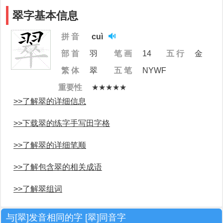
翠字基本信息
拼 音
cuì
部 首
羽
笔 画
14
五 行
金
繁 体
翠
五 笔
NYWF
重要性
★★★★★
>>了解翠的详细信息
>>下载翠的练字手写田字格
>>了解翠的详细笔顺
>>了解包含翠的相关成语
>>了解翠组词
与[翠]发音相同的字 [翠]同音字