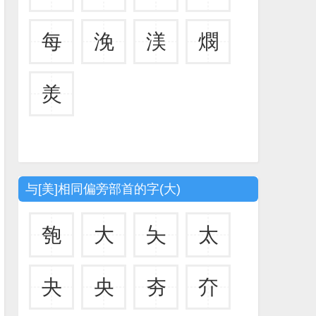
每
浼
渼
燘
羙
与[美]相同偏旁部首的字(大)
匏
大
夨
太
夬
央
夯
夰