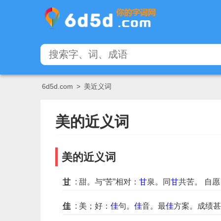
6d5d.com
>
美近义词
美的近义词
美的近义词
甘
: 甜。与“苦”相对：
甘
泉。同
甘
共苦。 自
佳
: 美；好：
佳
句。
佳
音。最
佳
方案。成绩甚