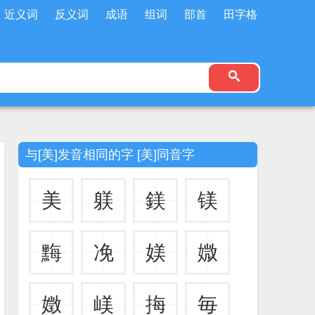
近义词
反义词
成语
组词
部首
田字格
与[美]发音相同的字 [美]同音字
美
躾
鎂
镁
黣
凂
媄
媺
嬍
嵄
挴
毎