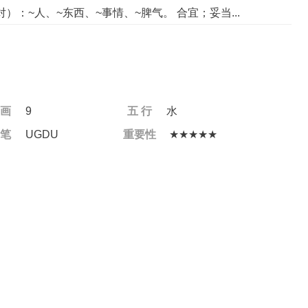
”相对）：~人、~东西、~事情、~脾气。 合宜；妥当...
 画
9
五 行
水
 笔
UGDU
重要性
★★★★★