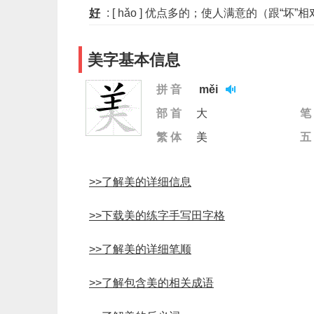
好
: [ hǎo ] 优点多的；使人满意的（跟“坏
美字基本信息
拼 音
měi
部 首
大
笔
繁 体
美
五
>>了解美的详细信息
>>下载美的练字手写田字格
>>了解美的详细笔顺
>>了解包含美的相关成语