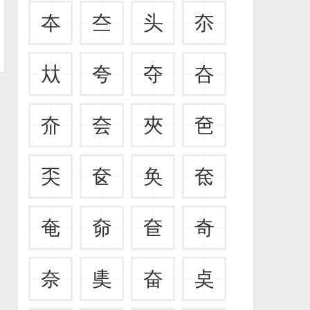
夲
夳
头
夵
夶
夸
夺
夻
夼
夽
夾
夿
奀
奁
奂
奃
奄
奅
奆
奇
奈
奊
奋
奌