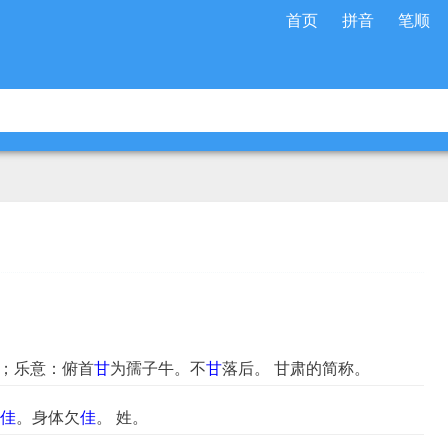
首页
拼音
笔顺
愿；乐意：俯首
甘
为孺子牛。不
甘
落后。 甘肃的简称。
佳
。身体欠
佳
。 姓。