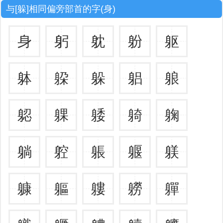
与[躲]相同偏旁部首的字(身)
身
躬
躭
躮
躯
躰
躱
躲
躳
躴
躵
躶
躷
躸
躹
躺
躻
躼
躽
躾
躿
軀
軁
軂
軃