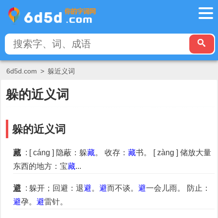
6d5d.com
>
躲近义词
躲的近义词
躲的近义词
藏
: [ cáng ] 隐蔽：躲
藏
。 收存：
藏
书。 [ zàng ] 储放大量
东西的地方：宝
藏
...
避
: 躲开；回避：退
避
。
避
而不谈。
避
一会儿雨。 防止：
避
孕。
避
雷针。