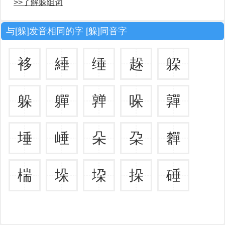
>>了解躲组词
与[躲]发音相同的字 [躲]同音字
袳
綞
缍
趓
躱
躲
軃
亸
哚
嚲
埵
崜
朵
朶
奲
椯
垛
垜
挆
硾