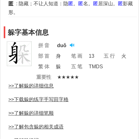
匿
: 隐藏；不让人知道：隐
匿
。
匿
名。
匿
居深山。
匿
影藏
形。
躲字基本信息
拼 音
duǒ
部 首
身
笔 画
13
五 行
火
繁 体
躲
五 笔
TMDS
重要性
★★★★★
>>了解躲的详细信息
>>下载躲的练字手写田字格
>>了解躲的详细笔顺
>>了解包含躲的相关成语