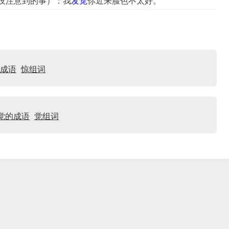
或以前没注意到的事）：我
发觉
你近来脸色不太好。
成语
惊组词
觉的成语
觉组词