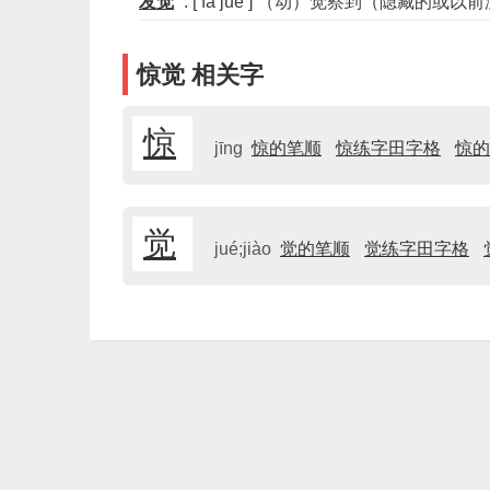
发觉
: [ fā jué ] （动）觉察到（隐藏的
惊觉 相关字
惊
jīng
惊的笔顺
惊练字田字格
惊的
觉
jué;jiào
觉的笔顺
觉练字田字格