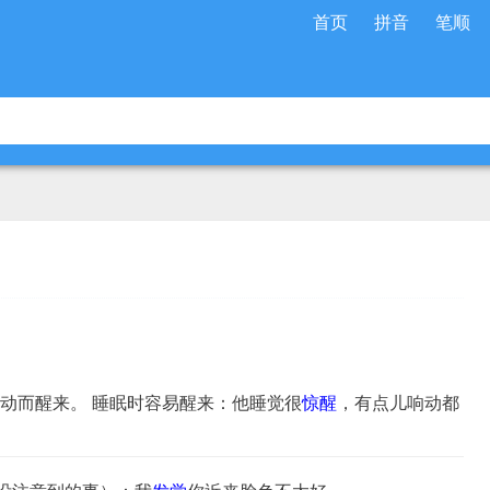
首页
拼音
笔顺
惊动而醒来。 睡眠时容易醒来：他睡觉很
惊醒
，有点儿响动都