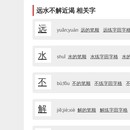
远水不解近渴 相关字
远
yuǎn;yuàn
远的笔顺
远练字田字
水
shuǐ
水的笔顺
水练字田字格
水
不
bù;fǒu
不的笔顺
不练字田字格
解
jiě;jiè;xiè
解的笔顺
解练字田字格