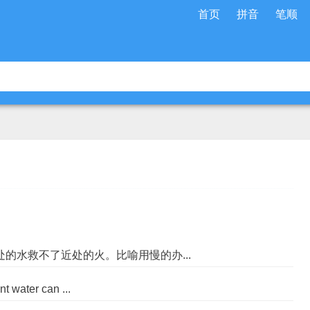
首页
拼音
笔顺
n huǒ ] 远处的水救不了近处的火。比喻用慢的办...
ant water can ...