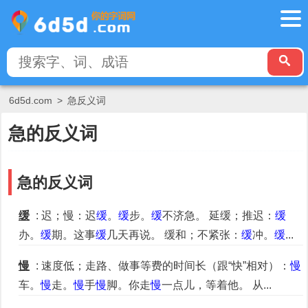
6d5d.com
>
急反义词
急的反义词
急的反义词
缓
: 迟；慢：迟
缓
。
缓
步。
缓
不济急。 延缓；推迟：
缓
办。
缓
期。这事
缓
几天再说。 缓和；不紧张：
缓
冲。
缓
...
慢
: 速度低；走路、做事等费的时间长（跟“快”相对）：
慢
车。
慢
走。
慢
手
慢
脚。你走
慢
一点儿，等着他。 从...