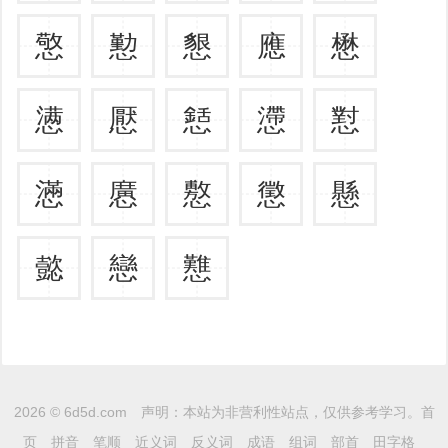
憼
懃
懇
應
懋
懑
懕
懖
懘
懟
懣
懬
懯
懲
懸
懿
戀
戁
2026 ©
6d5d.com
声明：本站为非营利性站点，仅供参考学习。
首
页
拼音
笔顺
近义词
反义词
成语
组词
部首
田字格