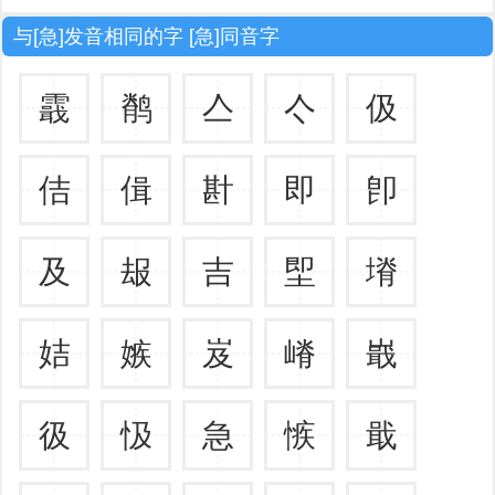
与[急]发音相同的字 [急]同音字
霵
鹡
亼
亽
伋
佶
偮
卙
即
卽
及
叝
吉
堲
塉
姞
嫉
岌
嵴
嶯
彶
忣
急
愱
戢