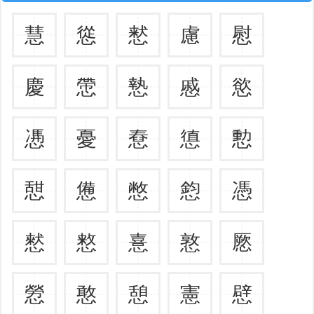
慧
慫
慭
慮
慰
慶
慸
慹
慼
慾
慿
憂
憃
憄
憅
憇
憊
憋
憌
憑
憖
憗
憙
憝
憠
憥
憨
憩
憲
憵