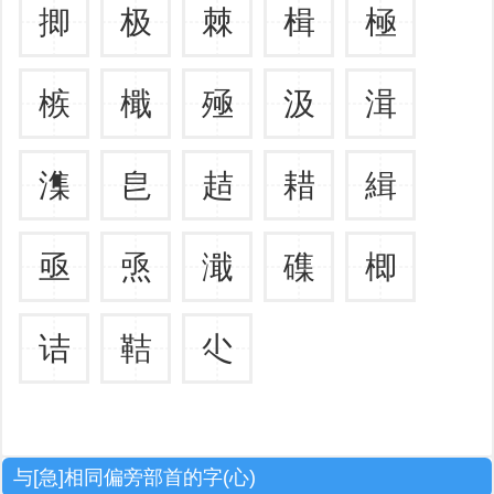
揤
极
棘
楫
極
槉
檝
殛
汲
湒
潗
皀
趌
耤
緝
亟
焏
濈
磼
楖
诘
鞊
尐
与[急]相同偏旁部首的字(心)