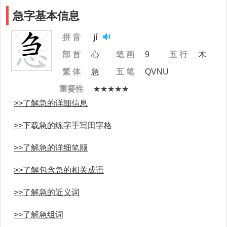
急字基本信息
拼 音
jí
部 首
心
笔 画
9
五 行
木
繁 体
急
五 笔
QVNU
重要性
★★★★★
>>了解急的详细信息
>>下载急的练字手写田字格
>>了解急的详细笔顺
>>了解包含急的相关成语
>>了解急的近义词
>>了解急组词