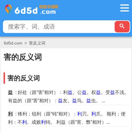
6d5d.com
>
害反义词
害的反义词
害的反义词
益
: 好处（跟“害”相对）：利
益
。公
益
。权
益
。受
益
不浅。
有益的（跟“害”相对）：
益
友。
益
鸟。
益
虫。 ...
利
: 锋利；锐利（跟“钝”相对）：
利
刃。
利
爪。 顺利；便
利：不
利
。成败
利
钝。 利益（跟“害、弊”相对）...