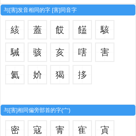
与[害]发音相同的字 [害]同音字
絯
蓋
餀
饚
駭
駴
骇
亥
嗐
害
氦
妎
猲
拸
与[害]相同偏旁部首的字(宀)
密
寇
寈
寉
寊