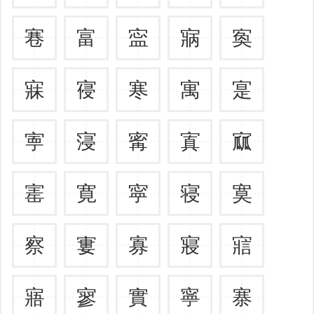
寋
富
寍
寎
寏
寐
寑
寒
寓
寔
寕
寖
寗
寘
寙
寚
寛
寜
寝
寞
察
寠
寡
寢
寣
寤
寥
實
寧
寨