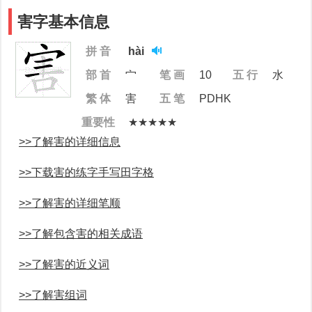
害字基本信息
拼 音
hài
部 首
宀
笔 画
10
五 行
水
繁 体
害
五 笔
PDHK
重要性
★★★★★
>>了解害的详细信息
>>下载害的练字手写田字格
>>了解害的详细笔顺
>>了解包含害的相关成语
>>了解害的近义词
>>了解害组词