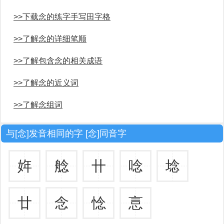
>>下载念的练字手写田字格
>>了解念的详细笔顺
>>了解包含念的相关成语
>>了解念的近义词
>>了解念组词
与[念]发音相同的字 [念]同音字
姩
艌
卄
唸
埝
廿
念
惗
悥