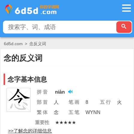
6d5d.com
>
念反义词
念的反义词
念字基本信息
拼 音
niàn
部 首
人
笔 画
8
五 行
火
繁 体
念
五 笔
WYNN
重要性
★★★★★
>>了解念的详细信息