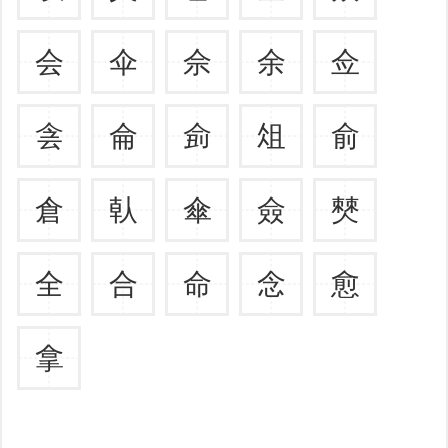
会
伞
佘
余
佥
侌
侖
侴
俎
俞
倉
倝
傘
僉
僰
全
合
命
念
愈
拿