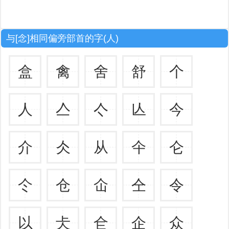
与[念]相同偏旁部首的字(人)
盒
禽
舍
舒
个
人
亼
亽
亾
今
介
仌
从
仐
仑
仒
仓
仚
仝
令
以
仧
仺
企
众