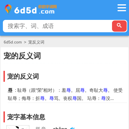
6d5d.com
>
宠反义词
宠的反义词
宠的反义词
辱
: 耻辱（跟“荣”相对）：羞
辱
。屈
辱
。奇耻大
辱
。 使受
耻辱；侮辱：折
辱
。
辱
骂。丧权
辱
国。 玷辱：
辱
没...
宠字基本信息