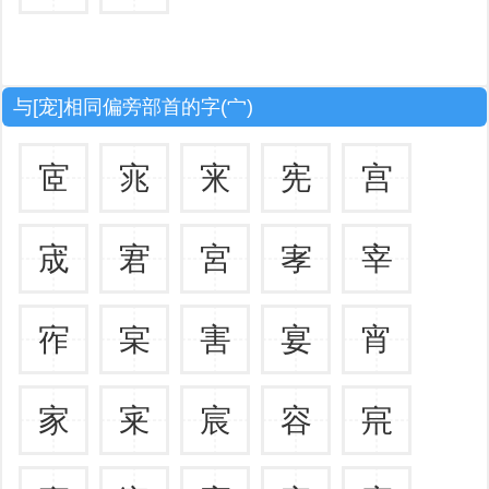
与[宠]相同偏旁部首的字(宀)
宧
宨
宩
宪
宫
宬
宭
宮
宯
宰
宱
宲
害
宴
宵
家
宷
宸
容
宺