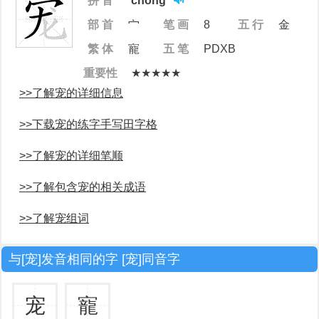
拼 音
chǒng
部 首
宀
笔 画
8
五 行
金
繁 体
寵
五 笔
PDXB
重要性
★★★★★
>>了解宠的详细信息
>>下载宠的练字手写田字格
>>了解宠的详细笔顺
>>了解包含宠的相关成语
>>了解宠组词
与[宠]发音相同的字 [宠]同音字
宠
寵