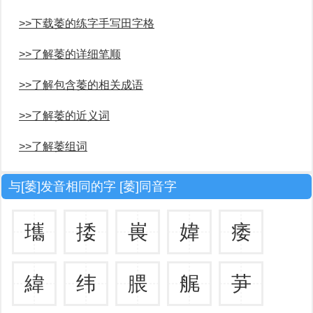
>>下载萎的练字手写田字格
>>了解萎的详细笔顺
>>了解包含萎的相关成语
>>了解萎的近义词
>>了解萎组词
与[萎]发音相同的字 [萎]同音字
瓗
捼
嵔
媁
痿
緯
纬
腲
艉
芛