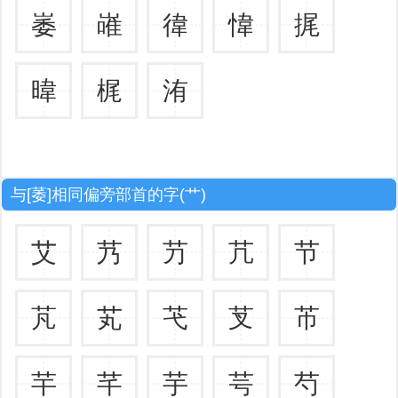
崣
嶉
徫
愇
捤
暐
梶
洧
与[萎]相同偏旁部首的字(艹)
艾
艿
芀
芁
节
芃
芄
芅
芆
芇
芉
芊
芋
芌
芍