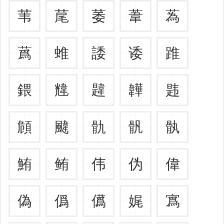
苇
荱
萎
葦
蒍
蔿
蜼
諉
诿
踓
鍡
韑
韙
韡
韪
頠
颹
骩
骪
骫
鮪
鲔
伟
伪
偉
偽
僞
儰
娓
寪