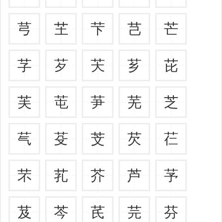
芎
芏
芐
芑
芒
芓
芕
芖
芗
芘
芙
芚
芛
芜
芝
芞
芟
芠
芡
芢
芣
芤
芥
芦
芧
芨
芩
芪
芫
芬