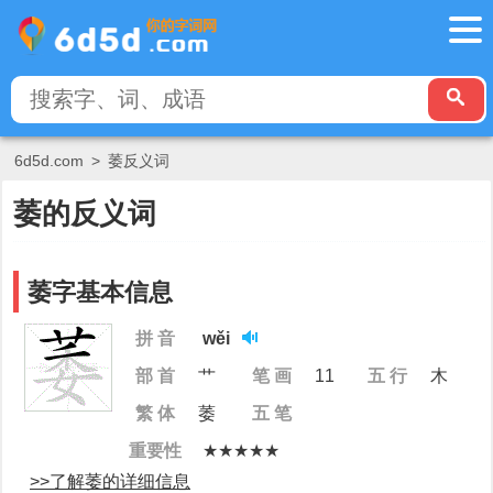
6d5d.com
>
萎反义词
萎的反义词
萎字基本信息
拼 音
wěi
部 首
艹
笔 画
11
五 行
木
繁 体
萎
五 笔
重要性
★★★★★
>>了解萎的详细信息