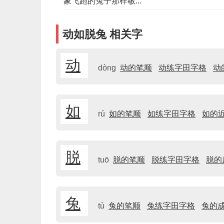
象飞跑的兔子那样敏...
动如脱兔 相关字
动
dòng
动的笔顺
动练字田字格
动
如
rú
如的笔顺
如练字田字格
如的
脱
tuō
脱的笔顺
脱练字田字格
脱的
兔
tù
兔的笔顺
兔练字田字格
兔的