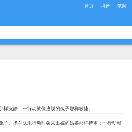
首页
拼音
笔顺
子那样沉静，一行动就像逃脱的兔子那样敏捷。
的兔子。指军队未行动时象未出嫁的姑娘那样持重；一行动就