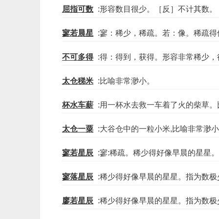
屈指可数
:形容数目很少。［反］不计其数。
寥若晨星
:寥：稀少，稀疏。若：像。稀疏得
不可多得
:得：得到，获得。形容非常稀少，
太仓稊米
:比喻非常渺小。
杯水车薪
:用一杯水去救一车着了火的柴草
太仓一粟
:大谷仓中的一粒小米,比喻非常渺
寥若星辰
:寥:稀疏。稀少得好像早晨的星星
寥落星辰
:稀少得好像早晨的星星。指为数极
廖若星辰
:稀少得好像早晨的星星。指为数极