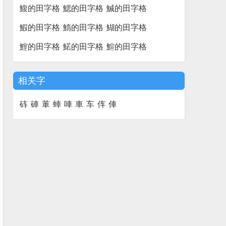
鰒的田字格
鰓的田字格
鰔的田字格
鰕的田字格
鰖的田字格
鰗的田字格
鰘的田字格
鰙的田字格
鰚的田字格
相关字
砗
硨
莗
蛼
唓
車
车
伡
俥