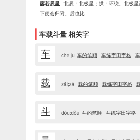
寥若辰星
:北辰：北极星；拱：环绕。北极
下便会归附。后也比...
车载斗量 相关字
车
chē;jū
车的笔顺
车练字田字格
载
zǎi;zài
载的笔顺
载练字田字格
斗
dòu;dǒu
斗的笔顺
斗练字田字格