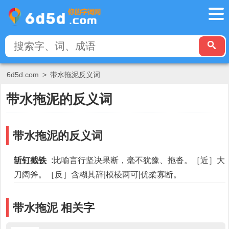
6d5d.com
>
带水拖泥反义词
带水拖泥的反义词
带水拖泥的反义词
斩钉截铁
:比喻言行坚决果断，毫不犹豫、拖沓。［近］大
刀阔斧。［反］含糊其辞|模棱两可|优柔寡断。
带水拖泥 相关字