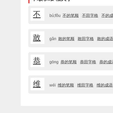
不
bù;fǒu
不的笔顺
不田字格
不的
敢
gǎn
敢的笔顺
敢田字格
敢的成
恭
gōng
恭的笔顺
恭田字格
恭的成
维
wéi
维的笔顺
维田字格
维的成语