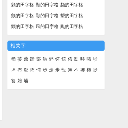
颡的田字格
颢的田字格
颣的田字格
颤的田字格
颥的田字格
颦的田字格
颧的田字格
風的田字格
颩的田字格
相关字
篰
荹
蔀
踄
部
郶
鈈
钚
餢
佈
勏
吥
咘
埗
埠
布
廍
怖
悑
步
歨
歩
瓿
簿
不
抪
柨
捗
箁
婄
埔