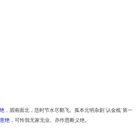
绝
，眉南面北，恁时节水尽鹅飞。孤本元明杂剧˙认金梳˙第一
意绝
，可怜我无家无业。亦作恩断义绝。