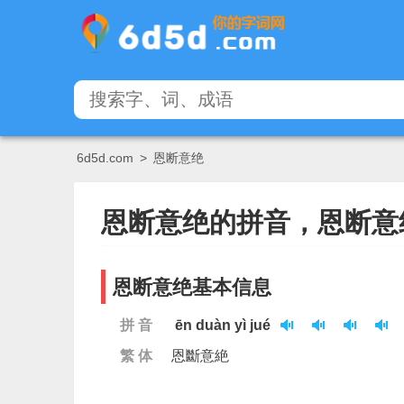
6d5d.com
>
恩断意绝
恩断意绝的拼音，恩断意
恩断意绝基本信息
拼 音
ēn duàn yì jué
繁 体
恩斷意絶