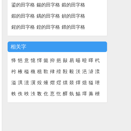
鍙的田字格
鍚的田字格
鍛的田字格
鍜的田字格
鍝的田字格
鍞的田字格
鍟的田字格
鍠的田字格
鍡的田字格
相关字
怿
悒
意
憶
懌
懿
抑
挹
敡
易
晹
曀
曎
杙
枍
棭
榏
槸
檍
歝
殔
殪
殹
毅
浂
浥
浳
湙
溢
潩
澺
瀷
炈
焲
熠
熤
熼
燚
燡
燱
獈
玴
軼
佚
昳
泆
斁
仡
悥
忔
醳
埶
鯣
墿
羛
枻