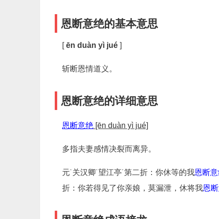
恩断意绝的基本意思
[
ēn duàn yì jué
]
斩断恩情道义。
恩断意绝的详细意思
恩断意绝
[ēn duàn yì jué]
多指夫妻感情决裂而离异。
元˙关汉卿˙望江亭˙第二折：你休等的我
恩断意
折：你若得见了你亲娘，莫漏泄，休将我
恩断