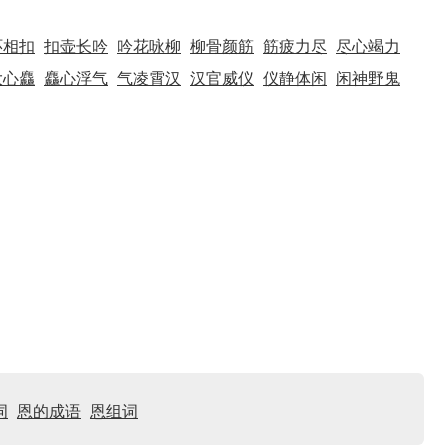
环相扣
扣壶长吟
吟花咏柳
柳骨颜筋
筋疲力尽
尽心竭力
大心麤
麤心浮气
气凌霄汉
汉官威仪
仪静体闲
闲神野鬼
词
恩的成语
恩组词