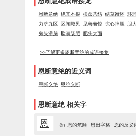
恩断意绝成语接龙
恩断意绝
绝其本根
根盘蒂结
结草衔环
环
力济九区
区闻陬见
见善若惊
惊心掉胆
胆
鬼头滑脑
脑满肠肥
肥头大面
>>了解更多恩断意绝的成语接龙
恩断意绝的近义词
恩断义绝
恩绝义断
恩断意绝 相关字
恩
ēn
恩的笔顺
恩田字格
恩的反义