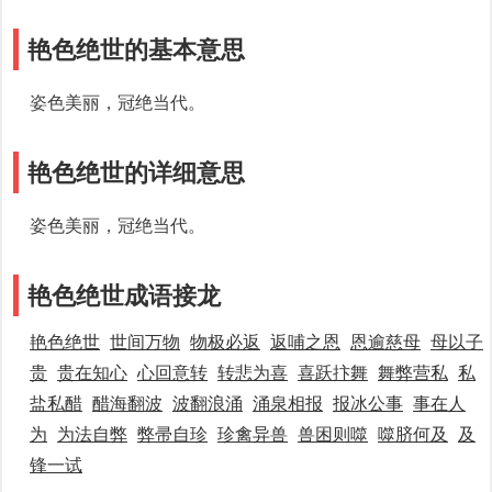
艳色绝世的基本意思
姿色美丽，冠绝当代。
艳色绝世的详细意思
姿色美丽，冠绝当代。
艳色绝世成语接龙
艳色绝世
世间万物
物极必返
返哺之恩
恩逾慈母
母以子
贵
贵在知心
心回意转
转悲为喜
喜跃抃舞
舞弊营私
私
盐私醋
醋海翻波
波翻浪涌
涌泉相报
报冰公事
事在人
为
为法自弊
弊帚自珍
珍禽异兽
兽困则噬
噬脐何及
及
锋一试