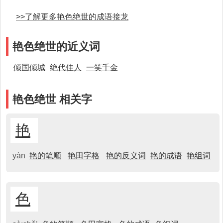
>>了解更多艳色绝世的成语接龙
艳色绝世的近义词
倾国倾城
绝代佳人
一笑千金
艳色绝世 相关字
艳
yàn
艳的笔顺
艳田字格
艳的反义词
艳的成语
艳组词
色