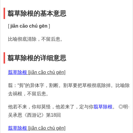
翦草除根的基本意思
[
jiǎn cǎo chú gēn
]
比喻彻底清除，不留后患。
翦草除根的详细意思
翦草除根
[jiǎn cǎo chú gēn]
翦：“剪”的异体字，割断。割草要把草根彻底除掉。比喻除
去祸根，不留后患。
他若不来，你却莫怪，他若来了，定与你
翦草除根
。 ◎明·
吴承恩《西游记》第18回
翦草除根
[jiǎn cǎo chú gēn]