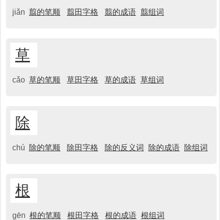
jiǎn
翦的笔顺
翦田字格
翦的成语
翦组词
草
cǎo
草的笔顺
草田字格
草的成语
草组词
除
chú
除的笔顺
除田字格
除的反义词
除的成语
除组词
根
gēn
根的笔顺
根田字格
根的成语
根组词