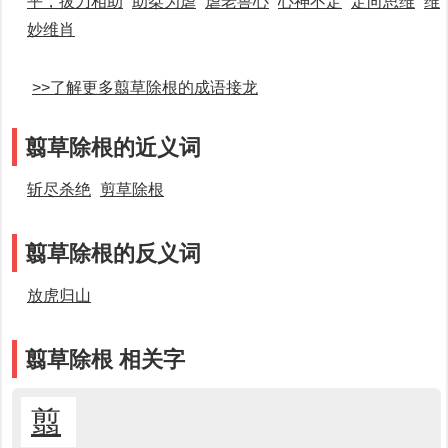
平，拔刀相助
助桀为虐
虐老兽心
心神不定
定向思维
维
妙维肖
>>了解更多翦草除根的成语接龙
翦草除根的近义词
斩尽杀绝
剪草除根
翦草除根的反义词
放虎归山
翦草除根 相关字
翦