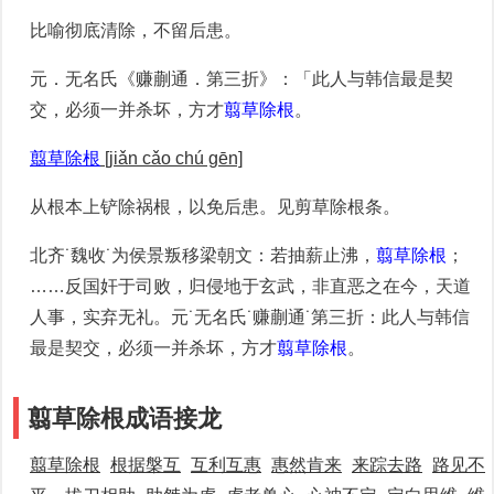
比喻彻底清除，不留后患。
元．无名氏《赚蒯通．第三折》：「此人与韩信最是契
交，必须一并杀坏，方才
翦草除根
。
翦草除根
[jiǎn cǎo chú gēn]
从根本上铲除祸根，以免后患。见剪草除根条。
北齐˙魏收˙为侯景叛移梁朝文：若抽薪止沸，
翦草除根
；
……反国奸于司败，归侵地于玄武，非直恶之在今，天道
人事，实弃无礼。元˙无名氏˙赚蒯通˙第三折：此人与韩信
最是契交，必须一并杀坏，方才
翦草除根
。
翦草除根成语接龙
翦草除根
根据槃互
互利互惠
惠然肯来
来踪去路
路见不