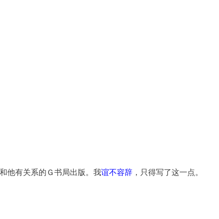
和他有关系的Ｇ书局出版。我
谊不容辞
，只得写了这一点。