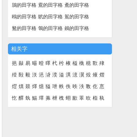
鴋的田字格
鴌的田字格
鴍的田字格
鴎的田字格
鴏的田字格
鴐的田字格
鴑的田字格
鴒的田字格
鴓的田字格
相关字
挹
敡
易
晹
曀
曎
杙
枍
棭
榏
槸
檍
歝
殔
殪
殹
毅
浂
浥
浳
湙
溢
潩
澺
瀷
炈
焲
熠
熤
熼
燚
燡
燱
獈
玴
軼
佚
昳
泆
斁
仡
悥
忔
醳
埶
鯣
墿
羛
枻
栧
蛡
欭
睪
欥
栺
秇