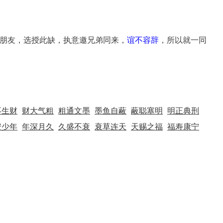
朋友，选授此缺，执意邀兄弟同来，
谊不容辞
，所以就一同
不生财
财大气粗
粗通文墨
墨鱼自蔽
蔽聪塞明
明正典刑
安少年
年深月久
久盛不衰
衰草连天
天赐之福
福寿康宁