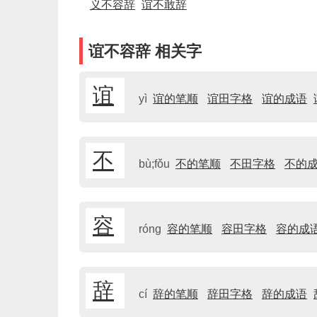
义不容辞
谊不敢辞
谊不容辞 相关字
谊
yì
谊的笔顺
谊田字格
谊的成语
不
bù;fǒu
不的笔顺
不田字格
不的
容
róng
容的笔顺
容田字格
容的成
辞
cí
辞的笔顺
辞田字格
辞的成语