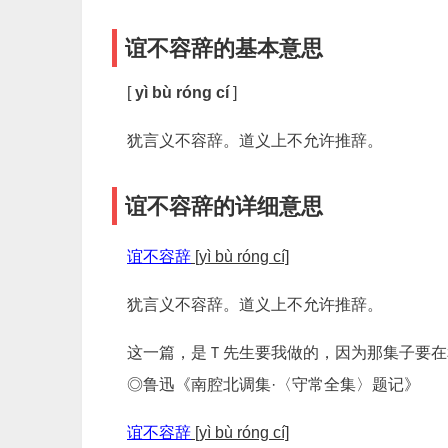
谊不容辞的基本意思
[
yì bù róng cí
]
犹言义不容辞。道义上不允许推辞。
谊不容辞的详细意思
谊不容辞
[yì bù róng cí]
犹言义不容辞。道义上不允许推辞。
这一篇，是Ｔ先生要我做的，因为那集子要在
◎鲁迅《南腔北调集·〈守常全集〉题记》
谊不容辞
[yì bù róng cí]