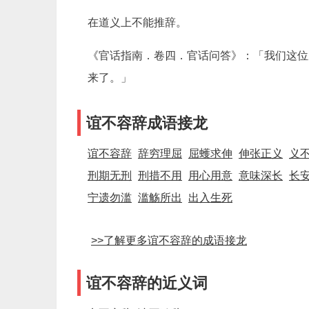
在道义上不能推辞。
《官话指南．卷四．官话问答》：「我们这位
来了。」
谊不容辞成语接龙
谊不容辞
辞穷理屈
屈蠖求伸
伸张正义
义
刑期无刑
刑措不用
用心用意
意味深长
长
宁遗勿滥
滥觞所出
出入生死
>>了解更多谊不容辞的成语接龙
谊不容辞的近义词