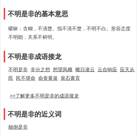
不明是非的基本意思
暧昧：含糊，不清楚。指不清不楚，不明不白。形容态度
不明朗，关系不鲜明。
不明是非成语接龙
不明是非
非分之想
想望风概
概日凌云
云合响应
应天从
民
民不堪命
命丧黄泉
泉石膏肓
>>了解更多不明是非的成语接龙
不明是非的近义词
颠倒是非