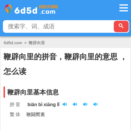
6d5d.com
>
鞭辟向里
鞭辟向里的拼音，鞭辟向里的意思 ，
怎么读
鞭辟向里基本信息
拼 音
biān bì xiàng lǐ
繁 体
鞭闢嚮裏