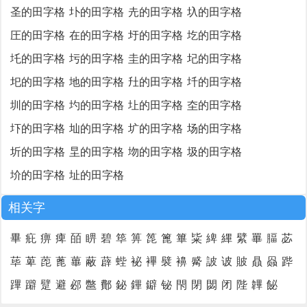
圣的田字格
圤的田字格
圥的田字格
圦的田字格
圧的田字格
在的田字格
圩的田字格
圪的田字格
圫的田字格
圬的田字格
圭的田字格
圮的田字格
圯的田字格
地的田字格
圱的田字格
圲的田字格
圳的田字格
圴的田字格
圵的田字格
圶的田字格
圷的田字格
圸的田字格
圹的田字格
场的田字格
圻的田字格
圼的田字格
圽的田字格
圾的田字格
圿的田字格
址的田字格
相关字
畢
疪
痹
痺
皕
睤
碧
筚
箅
箆
篦
篳
粊
綼
縪
繴
罼
腷
苾
荜
萆
萞
蓖
蓽
蔽
薜
蜌
袐
襅
襞
襣
觱
詖
诐
貱
贔
赑
跸
蹕
躃
躄
避
邲
鄨
鄪
鉍
鏎
鐴
铋
閇
閉
閟
闭
陛
韠
飶