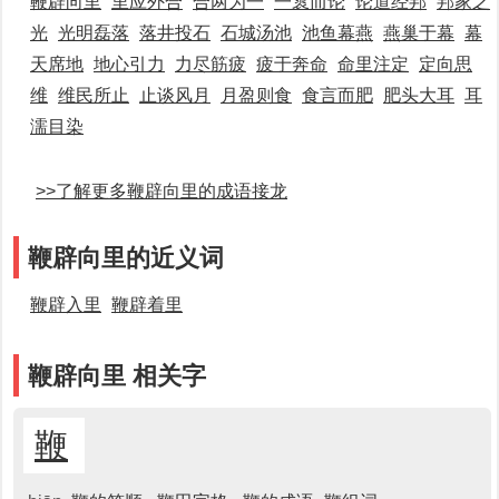
鞭辟向里
里应外合
合两为一
一褱而论
论道经邦
邦家之
光
光明磊落
落井投石
石城汤池
池鱼幕燕
燕巢于幕
幕
天席地
地心引力
力尽筋疲
疲于奔命
命里注定
定向思
维
维民所止
止谈风月
月盈则食
食言而肥
肥头大耳
耳
濡目染
>>了解更多鞭辟向里的成语接龙
鞭辟向里的近义词
鞭辟入里
鞭辟着里
鞭辟向里 相关字
鞭