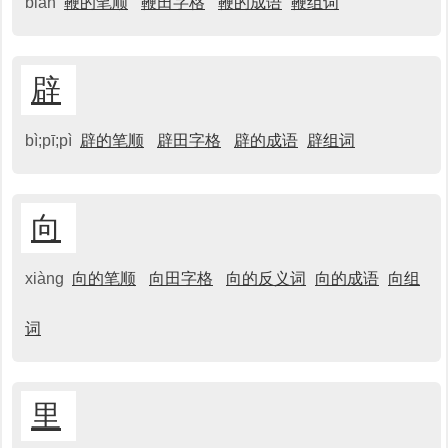
biān
鞭的笔顺
鞭田字格
鞭的成语
鞭组词
辟
bì;pī;pì
辟的笔顺
辟田字格
辟的成语
辟组词
向
xiàng
向的笔顺
向田字格
向的反义词
向的成语
向组
词
里