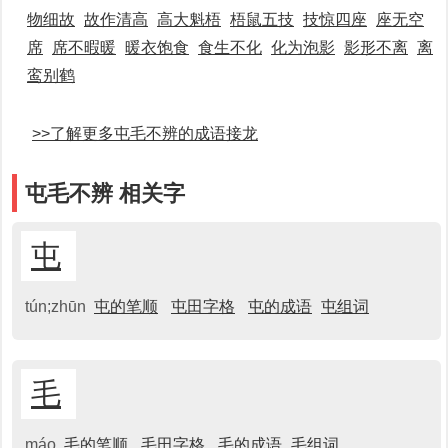
物细故
故作清高
高大魁梧
梧鼠五技
技惊四座
座无空
席
席不暇暖
暖衣饱食
食生不化
化为泡影
影形不离
离
鸾别鹤
>>了解更多屯毛不辨的成语接龙
屯毛不辨 相关字
屯
tún;zhūn
屯的笔顺
屯田字格
屯的成语
屯组词
毛
máo
毛的笔顺
毛田字格
毛的成语
毛组词