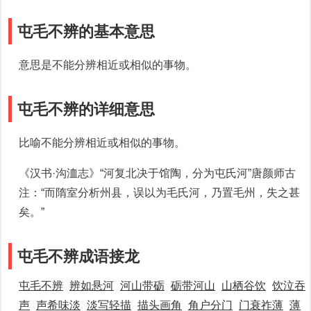
屯毛不辨的基本意思
意思是不能分辨相近或相似的事物。
屯毛不辨的详细意思
比喻不能分辨相近或相似的事物。
《汉书·沟洫志》“河复北决于馆陶，分为屯氏河”唐颜师古
注：“而隋室分析州县，误以为毛氏河，乃置毛州，失之甚
矣。”
屯毛不辨成语接龙
屯毛不辨
辨如悬河
河山带砺
砺带河山
山栖谷饮
饮泣吞
声
声希味淡
淡写轻描
描头画角
角户分门
门衰祚薄
薄