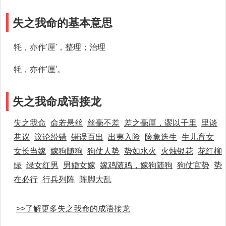
失之我命的基本意思
牦﹐亦作'厘'，整理；治理
牦﹐亦作'厘'。
失之我命成语接龙
失之我命
命若悬丝
丝毫不差
差之毫厘，谬以千里
里谈
巷议
议论纷错
错误百出
出夷入险
险象迭生
生儿育女
女长当嫁
嫁狗随狗
狗仗人势
势如水火
火烛银花
花红柳
绿
绿女红男
男婚女嫁
嫁鸡随鸡，嫁狗随狗
狗仗官势
势
在必行
行兵列阵
阵脚大乱
>>了解更多失之我命的成语接龙