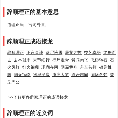
辞顺理正的基本意思
道理正当，言词朴直。
辞顺理正成语接龙
辞顺理正
正言直谏
谏尸谤屠
屠龙之技
技艺卓绝
绝裾而
去
去本就末
末节细行
行尸走骨
骨腾肉飞
飞砂转石
石
火风灯
灯火阑珊
珊瑚在网
网漏吞舟
舟车劳顿
顿足椎
胸
胸无宿物
物阜民康
康庄大道
道合志同
同床各梦
梦
见周公
>>了解更多辞顺理正的成语接龙
辞顺理正的近义词