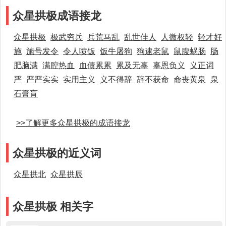
众星拱极成语接龙
众星拱极
极武穷兵
兵荒马乱
乱世佳人
人微权轻
轻才好
施
施号发令
令人喷饭
饭牛屠狗
狗逮老鼠
鼠腹蜗肠
肠
肥脑满
满腔热血
血债累累
累及无辜
辜恩负义
义正词
严
严严实实
实用主义
义不得辞
辞不获命
命丧黄泉
泉
石膏肓
>>了解更多众星拱极的成语接龙
众星拱极的近义词
众星拱北
众星拱辰
众星拱极 相关字