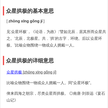
众星拱极的基本意思
[
zhòng xīng gǒng jí
]
见'众星环极'，《论语．为政》:'譬如北辰﹐居其所而众星共
之。'北辰﹐北极星。共﹐'拱'的古字﹐环绕。后以'众星环
极。'比喻众物围绕一物或众人拥戴一人。
众星拱极的详细意思
众星拱极
[zhòng xīng gǒng jí]
比喻众物围绕一物或众人拥戴一人。同“众星环极”。
俾来四海之朝宗，尽类众星而拱极。 ◎南唐·刘崇远《宴石
山记》