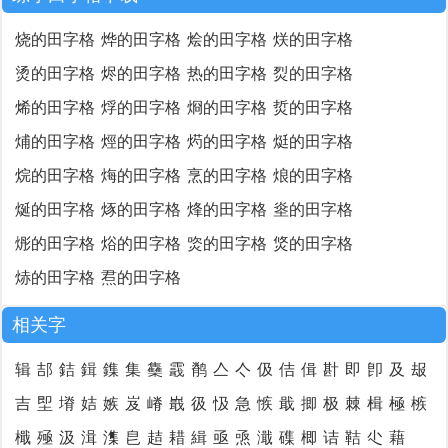
烧的田字格
烨的田字格
烩的田字格
烪的田字格
烫的田字格
烬的田字格
热的田字格
烮的田字格
烯的田字格
烰的田字格
烱的田字格
烲的田字格
烳的田字格
烴的田字格
烵的田字格
烶的田字格
烷的田字格
烸的田字格
烹的田字格
烺的田字格
烻的田字格
烼的田字格
烽的田字格
烾的田字格
烿的田字格
焀的田字格
焁的田字格
焂的田字格
焃的田字格
焄的田字格
相关字
辑
郆
銡
鍓
鏶
集
雧
霵
鹡
亼
亽
伋
佶
偮
卙
即
卽
及
叝
吉
堲
塉
姞
嫉
岌
嵴
嶯
彶
忣
急
愱
戢
揤
极
棘
楫
極
槉
檝
殛
汲
湒
潗
皀
趌
耤
緝
亟
焏
濈
磼
楖
诘
鞊
尐
藉