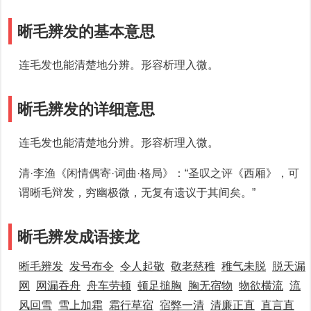
晰毛辨发的基本意思
连毛发也能清楚地分辨。形容析理入微。
晰毛辨发的详细意思
连毛发也能清楚地分辨。形容析理入微。
清·李渔《闲情偶寄·词曲·格局》：“圣叹之评《西厢》，可
谓晰毛辩发，穷幽极微，无复有遗议于其间矣。”
晰毛辨发成语接龙
晰毛辨发
发号布令
令人起敬
敬老慈稚
稚气未脱
脱天漏
网
网漏吞舟
舟车劳顿
顿足搥胸
胸无宿物
物欲横流
流
风回雪
雪上加霜
霜行草宿
宿弊一清
清廉正直
直言直