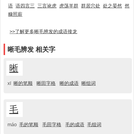
语
语四言三
三言讹虎
虎荡羊群
群居穴处
处之晏然
然
糠照薪
>>了解更多晰毛辨发的成语接龙
晰毛辨发 相关字
晰
xī
晰的笔顺
晰田字格
晰的成语
晰组词
毛
máo
毛的笔顺
毛田字格
毛的成语
毛组词