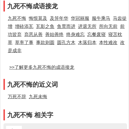
九死不悔成语接龙
九死不悔
悔恨莫及
及笄年华
华冠丽服
服牛乘马
马齿徒
增
增砖添瓦
瓦影之鱼
鱼贯而进
进退无所
所向无前
前
功皆弃
弃恶从善
善始善终
终身难忘
忘餐废寝
寝苫枕
草
草率了事
事款则圆
圆孔方木
木落归本
本性难改
改
是成非
>>了解更多九死不悔的成语接龙
九死不悔的近义词
万死不辞
九死未悔
九死不悔 相关字