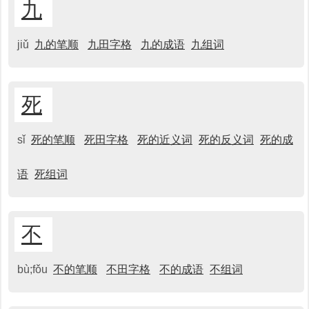
九
jiǔ
九的笔顺
九田字格
九的成语
九组词
死
sǐ
死的笔顺
死田字格
死的近义词
死的反义词
死的成
语
死组词
不
bù;fǒu
不的笔顺
不田字格
不的成语
不组词