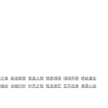
窬之盗
盗名暗世
世道人情
情意绵绵
绵绵不绝
绝处逢生
称独步
步线行针
针芥之投
投戈讲艺
艺不压身
身遥心迩