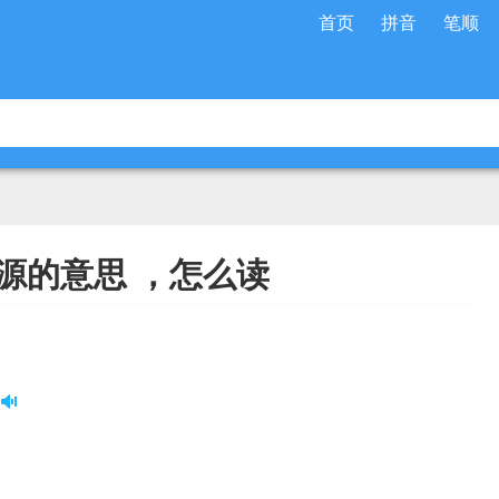
首页
拼音
笔顺
源的意思 ，怎么读