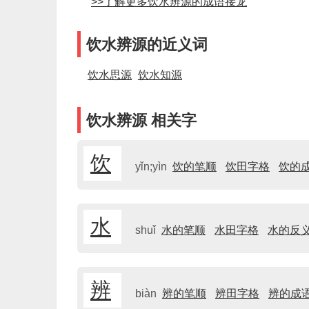
>>了解更多饮水辨源的成语接龙
饮水辨源的近义词
饮水思源
饮水知源
饮水辨源 相关字
饮
yǐn;yìn
饮的笔顺
饮田字格
饮的
水
shuǐ
水的笔顺
水田字格
水的反
辨
biàn
辨的笔顺
辨田字格
辨的成