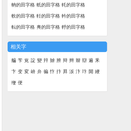
軜的田字格
軝的田字格
軞的田字格
軟的田字格
軠的田字格
軡的田字格
転的田字格
軣的田字格
軤的田字格
相关字
艑
苄
覍
諚
變
辡
辧
辨
辩
辫
辮
辯
遍
釆
卞
变
変
峅
弁
徧
忭
抃
昪
汳
汴
玣
閞
緶
缏
便