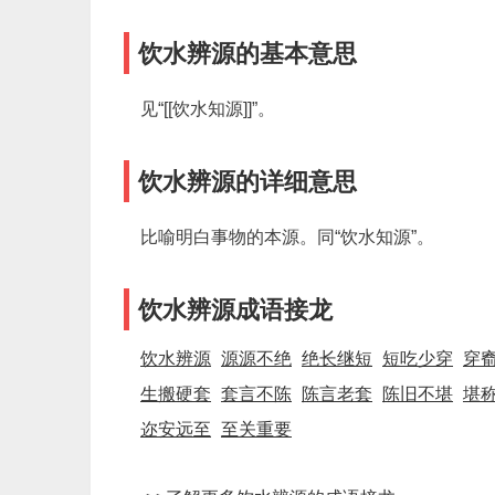
饮水辨源的基本意思
见“[[饮水知源]]”。
饮水辨源的详细意思
比喻明白事物的本源。同“饮水知源”。
饮水辨源成语接龙
饮水辨源
源源不绝
绝长继短
短吃少穿
穿
生搬硬套
套言不陈
陈言老套
陈旧不堪
堪
迩安远至
至关重要